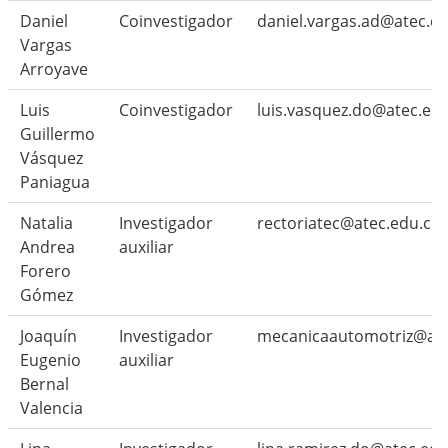
Daniel
Coinvestigador
daniel.vargas.ad@atec.e
Vargas
Arroyave
Luis
Coinvestigador
luis.vasquez.do@atec.ed
Guillermo
Vásquez
Paniagua
Natalia
Investigador
rectoriatec@atec.edu.co
Andrea
auxiliar
Forero
Gómez
Joaquín
Investigador
mecanicaautomotriz@ate
Eugenio
auxiliar
Bernal
Valencia