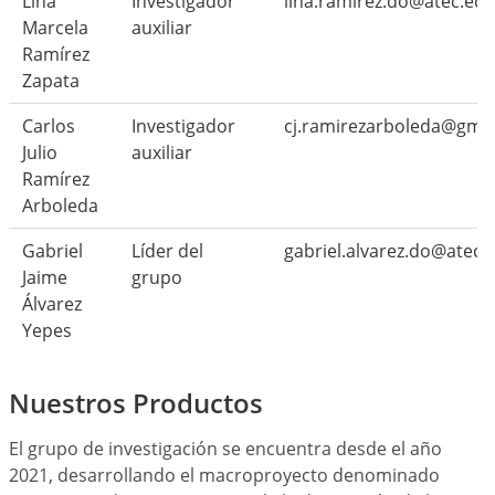
Lina
Investigador
lina.ramirez.do@atec.edu
Marcela
auxiliar
Ramírez
Zapata
Carlos
Investigador
cj.ramirezarboleda@gma
Julio
auxiliar
Ramírez
Arboleda
Gabriel
Líder del
gabriel.alvarez.do@atec.
Jaime
grupo
Álvarez
Yepes
Nuestros Productos
El grupo de investigación se encuentra desde el año
2021, desarrollando el macroproyecto denominado