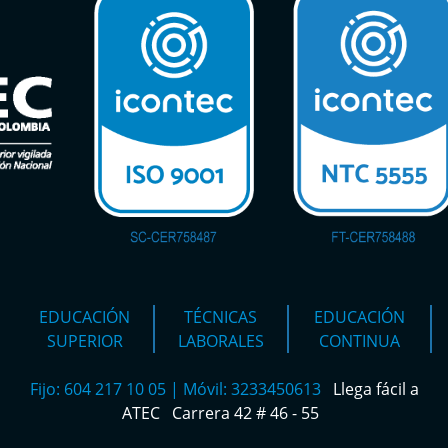
EDUCACIÓN
TÉCNICAS
EDUCACIÓN
SUPERIOR
LABORALES
CONTINUA
Fijo: 604 217 10 05 | Móvil: 3233450613
Llega fácil a
ATEC
Carrera 42 # 46 - 55