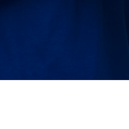
o quieres contactarnos?
WhatsApp