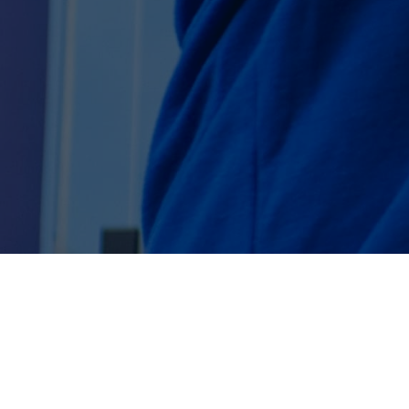
Aquí te lo explicam
consta de dos etapas
formativo, donde cur
plan de estudios, y l
empresarial.