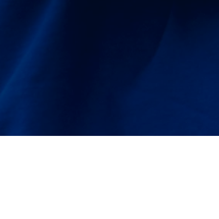
os: Tu programa académico
¿Cóm
: la primera es el proceso
sarás las asignaturas del
a segunda incluye la práctica