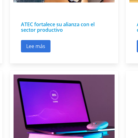
ATEC fortalece su alianza con el
sector productivo
Lee más
 procesos de verificación
sobre ATEC fortalece su alianza con el secto