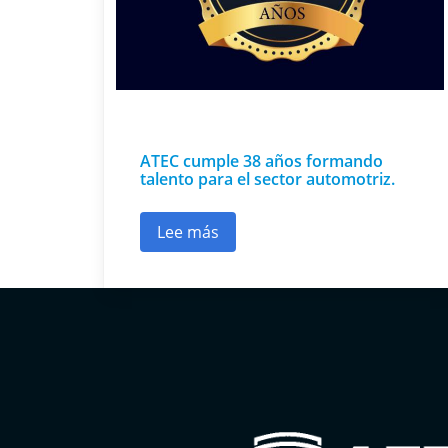
ATEC cumple 38 años formando
talento para el sector automotriz.
Lee más
sobre ATEC cumple 38 años forman