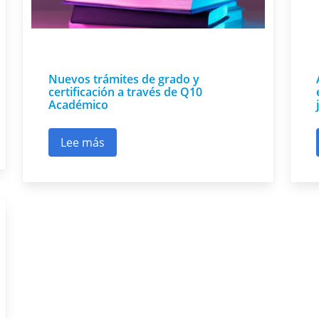
Nuevos trámites de grado y
certificación a través de Q10
Académico
ntes en Mecánica de Motocicletas
Lee más
sobre Nuevos trámites de grado y certifica