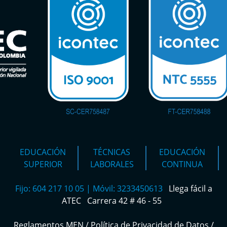
EDUCACIÓN
TÉCNICAS
EDUCACIÓN
SUPERIOR
LABORALES
CONTINUA
Fijo: 604 217 10 05 | Móvil: 3233450613
Llega fácil a
ATEC
Carrera 42 # 46 - 55
Reglamentos MEN
/
Política de Privacidad de Datos
/