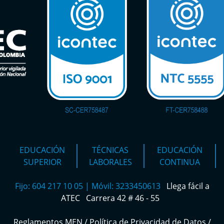
EDUCACIÓN
TÉCNICAS
EDUCACIÓN
SUPERIOR
LABORALES
CONTINUA
Fijo: 604 217 10 05 | Móvil: 3233450613
Llega fácil a
ATEC
Carrera 42 # 46 - 55
Reglamentos MEN
/
Política de Privacidad de Datos
/