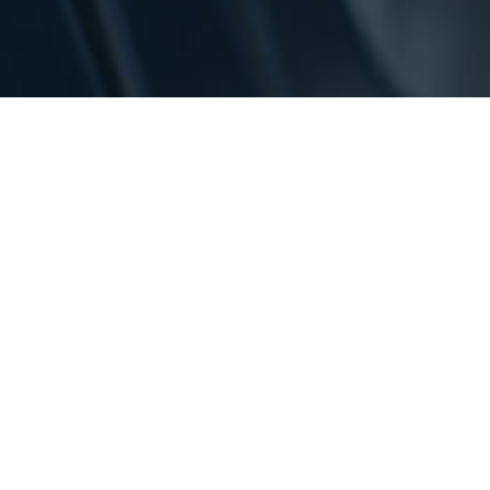
¿Cómo quieres contactarnos?
Sección Estudiantes
WhatsApp
Teléfono
Ingresar a mis cursos virtuales
Revisar mis evaluaciones
Consultar mis horarios
Verificar mi estado de cuenta y liquidaciones