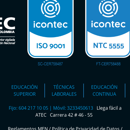
EDUCACIÓN
TÉCNICAS
EDUCACIÓN
SUPERIOR
LABORALES
CONTINUA
Fijo: 604 217 10 05 | Móvil: 3233450613
Llega fácil a
ATEC
Carrera 42 # 46 - 55
Reglamentos MEN
/
Política de Privacidad de Datos
/