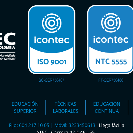
EDUCACIÓN
TÉCNICAS
EDUCACIÓN
SUPERIOR
LABORALES
CONTINUA
Fijo: 604 217 10 05 | Móvil: 3233450613
Llega fácil a
ATEC
Carrera 42 # 46 - 55